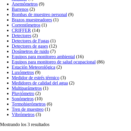
Anemómetros
(9)
Barrenos
(2)
Bombas de muestreo personal
(9)
Brazos muestreadores
(1)
Correntómetros
(1)
CRIFFER
(14)
Detectores
(2)
Detectores de Fugas
(1)
Detectores de gases
(12)
Dosímetros de ruido
(7)
Equipos para monitoreo ambiental
(16)
Equipos para monitoreo de salud ocupacional
(86)
Estación Meteorológica
(2)
Luxómetros
(9)
Medidor de estrés térmico
(3)
Medidores de calidad del agua
(2)
Multiparámetros
(1)
Pluviómetro
(2)
Sonómetros
(10)
Termohigrómetros
(6)
Tren de muestreo
(1)
Vibrómetros
(3)
Mostrando los 3 resultados