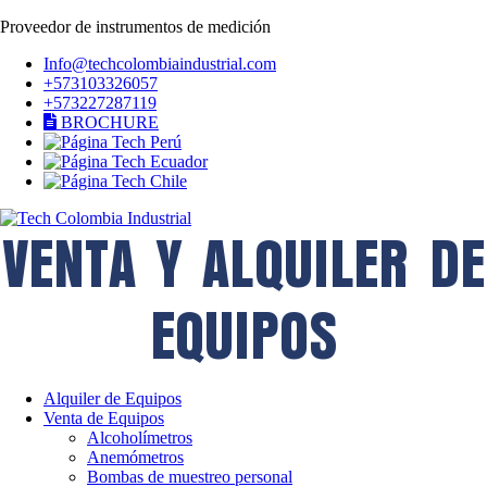
Proveedor de instrumentos de medición
Info@techcolombiaindustrial.com
+573103326057
+573227287119
BROCHURE
VENTA Y ALQUILER DE
EQUIPOS
Alquiler de Equipos
Venta de Equipos
Alcoholímetros
Anemómetros
Bombas de muestreo personal