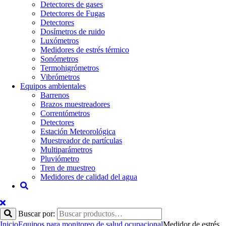
Detectores de gases
Detectores de Fugas
Detectores
Dosímetros de ruido
Luxómetros
Medidores de estrés térmico
Sonómetros
Termohigrómetros
Vibrómetros
Equipos ambientales
Barrenos
Brazos muestreadores
Correntómetros
Detectores
Estación Meteorológica
Muestreador de partículas
Multiparámetros
Pluviómetro
Tren de muestreo
Medidores de calidad del agua
Buscar por:
Inicio
Equipos para monitoreo de salud ocupacional
Medidor de estrés