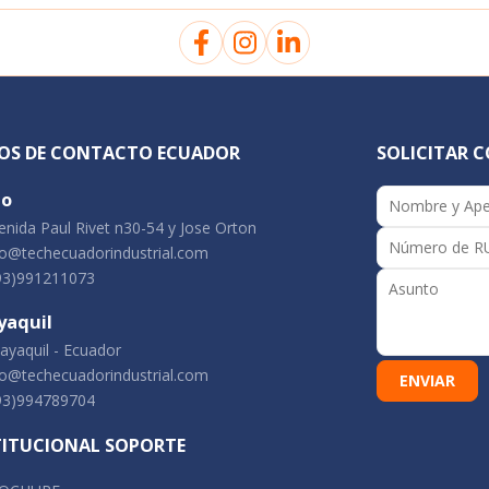
OS DE CONTACTO ECUADOR
SOLICITAR 
to
nida Paul Rivet n30-54 y Jose Orton
o@techecuadorindustrial.com
93)991211073
yaquil
yaquil - Ecuador
o@techecuadorindustrial.com
93)994789704
TITUCIONAL SOPORTE