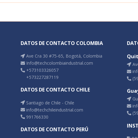
DATOS DE CONTACTO COLOMBIA
DAT
Ave Cra 30 #75-65, Bogotá, Colombia
Qui
Info@techcolombiaindustrial.com
Ave
+573103326057
inf
+573227287119
(5
DATOS DE CONTACTO CHILE
Gua
Gua
Santiago de Chile - Chile
inf
info@techchileindustrial.com
(5
991766330
INS
DATOS DE CONTACTO PERÚ