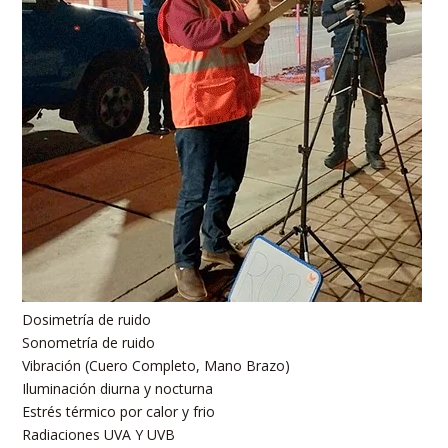
Muestreador de partículas
Dosímetros de ruido
Multiparámetros
Luxómetros
Medidores de estrés térmico
Pluviómetro
Tren de muestreo
Sonómetros
Medidores de calidad del agua
Termohigrómetros
Vibrómetros
Dosimetría de ruido
Sonometría de ruido
Vibración (Cuero Completo, Mano Brazo)
Iluminación diurna y nocturna
Estrés térmico por calor y frio
Radiaciones UVA Y UVB