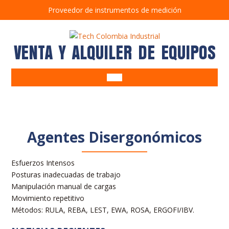
Proveedor de instrumentos de medición
VENTA Y ALQUILER DE EQUIPOS
Alquiler de Equipos
Venta de Equipos
Alcoholímetros
Equipos ambientales
Agentes Disergonómicos
Anemómetros
Barrenos
Bombas de muestreo personal
Brazos muestreadores
Esfuerzos Intensos
Detectores de gases
Correntómetros
Posturas inadecuadas de trabajo
Manipulación manual de cargas
Detectores de Fugas
Detectores
Movimiento repetitivo
Estación Meteorológica
Detectores
Métodos: RULA, REBA, LEST, EWA, ROSA, ERGOFI/IBV.
Muestreador de partículas
Dosímetros de ruido