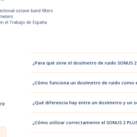
ctional-octave-band filters
ímeters
en el Trabajo de España
¿Para qué sirve el dosímetro de ruido SONUS 2
El SONUS 2 PLUS se utiliza para medir la exposición 
Permite determinar la dosis de ruido recibida por un 
¿Cómo funciona un dosímetro de ruido como 
permisibles en higiene ocupacional.¿Cómo funciona
El equipo se coloca en el trabajador, generalmente ce
registra continuamente los niveles de presión sonora 
¿Qué diferencia hay entre un dosímetro y un
re
acumulada de ruido y otros parámetros relevantes.
El dosímetro mide la exposición personal acumulada
realiza mediciones puntuales del nivel de ruido en
¿Cómo utilizar correctamente el SONUS 2 PLU
complementarios en estudios acústicos laborales.
Se debe colocar el micrófono cerca del oído del trab