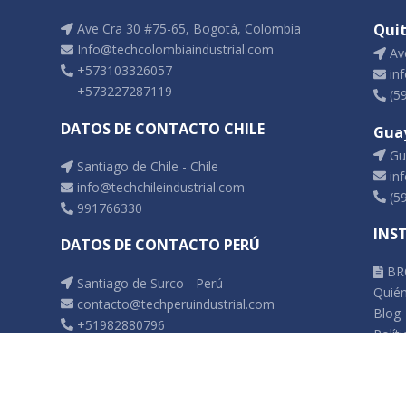
Ave Cra 30 #75-65, Bogotá, Colombia
Qui
Info@techcolombiaindustrial.com
Ave
+573103326057
inf
+573227287119
(5
DATOS DE CONTACTO CHILE
Gua
Gua
Santiago de Chile - Chile
inf
info@techchileindustrial.com
(5
991766330
INS
DATOS DE CONTACTO PERÚ
BR
Santiago de Surco - Perú
Quié
contacto@techperuindustrial.com
Blog
+51982880796
Polít
Pregu
Libro
Cont