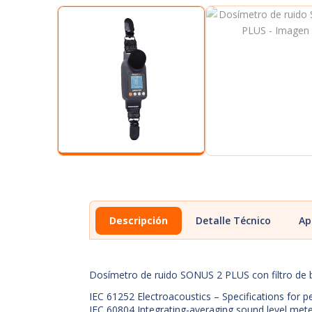
Descripción
Detalle Técnico
Ap
Dosímetro de ruido SONUS 2 PLUS con filtro de b
IEC 61252 Electroacoustics – Specifications for
IEC 60804 Integrating-averaging sound level met