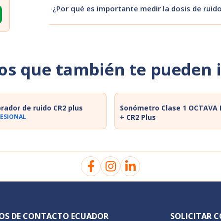
correctamente configurado y dejarlo operando durant
¿Por qué es importante medir la dosis de ruido
obstrucciones o interferencias en el micrófono.
La exposición prolongada a niveles altos de ruido pu
dosímetro permite evaluar riesgos, implementar med
seguridad y salud ocupacional.
os que también te pueden 
brador de ruido CR2 plus
Sonómetro Clase 1 OCTAVA 
ESIONAL
+ CR2 Plus
OS DE CONTACTO ECUADOR
SOLICITAR 