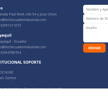
to
nida Paul Rivet n30-54 y Jose Orton
o@techecuadorindustrial.com
93)991211073
yaquil
yaquil - Ecuador
o@techecuadorindustrial.com
93)994789704
TITUCIONAL SOPORTE
OCHURE
nes Somos
ica de Cambios, Devoluciones y Garantía
Buscar
ntas Frecuentes
por:
 de Reclamaciones
áctenos