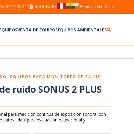
+573227287119
BROCHURE
 EQUIPOS
VENTA DE EQUIPOS
EQUIPOS AMBIENTALES
ALCOHOLÍMETROS
BARRENOS
ANEMÓMETROS
BRAZOS MUESTREADORES
BOMBAS DE MUESTREO PERSONAL
CORRENTÓMETROS
DETECTORES DE GASES
DETECTORES
DETECTORES DE FUGAS
ESTACIÓN METEOROLÓGICA
DETECTORES
MUESTREADOR DE PARTÍCULAS
,
IDO
EQUIPOS PARA MONITOREO DE SALUD
DOSÍMETROS DE RUIDO
MULTIPARÁMETROS
LUXÓMETROS
PLUVIÓMETRO
de ruido SONUS 2 PLUS
MEDIDORES DE ESTRÉS TÉRMICO
TREN DE MUESTREO
SONÓMETROS
MEDIDORES DE CALIDAD DEL
TERMOHIGRÓMETROS
AGUA
VIBRÓMETROS
nal para medición continua de exposición sonora, con
 de datos. Ideal para evaluación ocupacional y