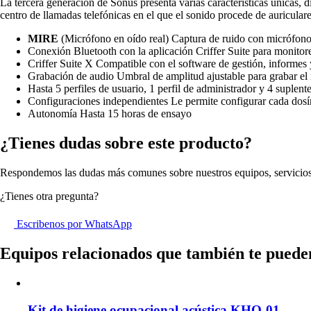
La tercera generación de Sonus presenta varias características únicas, d
centro de llamadas telefónicas en el que el sonido procede de auriculare
MIRE
(Micrófono en oído real) Captura de ruido con micrófono
Conexión Bluetooth con la aplicación Criffer Suite para monitore
Criffer Suite X Compatible con el software de gestión, informes 
Grabación de audio Umbral de amplitud ajustable para grabar el 
Hasta 5 perfiles de usuario, 1 perfil de administrador y 4 suplent
Configuraciones independientes Le permite configurar cada dosím
Autonomía Hasta 15 horas de ensayo
¿Tienes
dudas
sobre este producto?
Respondemos las dudas más comunes sobre nuestros equipos, servicios
¿Tienes otra pregunta?
Escribenos por WhatsApp
Equipos relacionados que también te puede
Kit de higiene ocupacional acústica KHO-01