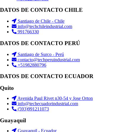
DATOS DE CONTACTO CHILE
Santiago de Chile - Chile
info@techchileindustrial.com
991766330
DATOS DE CONTACTO PERÚ
Santiago de Surco - Perú
contacto@techperuindustrial.com
+51982880796
DATOS DE CONTACTO ECUADOR
Quito
Avenida Paul Rivet n30-54 y Jose Orton
info@techecuadorindustrial.com
(593)991211073
Guayaquil
Guayaquil - Ecuador