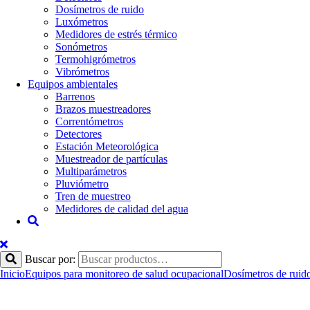
Dosímetros de ruido
Luxómetros
Medidores de estrés térmico
Sonómetros
Termohigrómetros
Vibrómetros
Equipos ambientales
Barrenos
Brazos muestreadores
Correntómetros
Detectores
Estación Meteorológica
Muestreador de partículas
Multiparámetros
Pluviómetro
Tren de muestreo
Medidores de calidad del agua
Buscar por:
Inicio
Equipos para monitoreo de salud ocupacional
Dosímetros de ruid