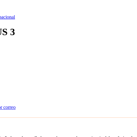
pacional
US 3
or correo