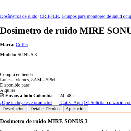
Dosímetros de ruido
,
CRIFFER
,
Equipos para monitoreo de salud ocu
Dosimetro de ruido MIRE SON
Marca:
Criffer
Modelo:
SONUS 3
Compra en tienda
Lunes a viernes, 8AM – 5PM
Disponible para:
Alquiler
Envíos a todo Colombia
— 24–48h
¿Que incluye este producto?
Cotiza Aquí
✉️ Solicitar cotización p
Descripción
Detalle Técnico
Aplicación
Dosimetro de ruido MIRE SONUS 3