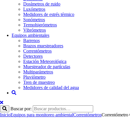
Dosímetros de ruido
Luxómetros
Medidores de estrés térmico
Sonómetros
Termohigrómetros
Vibrómetros
Equipos ambientales
Barrenos
Brazos muestreadores
Correntómetros
Detectores
Estación Meteorológica
Muestreador de partículas
Multiparámetros
Pluviómetro
Tren de muestreo
Medidores de calidad del agua
Buscar por:
Inicio
Equipos para monitoreo ambiental
Correntómetros
Correntómetr