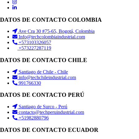
DATOS DE CONTACTO COLOMBIA
Ave Cra 30 #75-65, Bogotá, Colombia
Info@techcolombiaindustrial.com
+573103326057
+573227287119
DATOS DE CONTACTO CHILE
Santiago de Chile - Chile
info@techchileindustrial.com
991766330
DATOS DE CONTACTO PERÚ
Santiago de Surco - Perú
contacto@techperuindustrial.com
+51982880796
DATOS DE CONTACTO ECUADOR