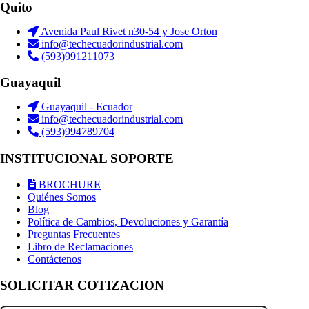
Quito
Avenida Paul Rivet n30-54 y Jose Orton
info@techecuadorindustrial.com
(593)991211073
Guayaquil
Guayaquil - Ecuador
info@techecuadorindustrial.com
(593)994789704
INSTITUCIONAL SOPORTE
BROCHURE
Quiénes Somos
Blog
Política de Cambios, Devoluciones y Garantía
Preguntas Frecuentes
Libro de Reclamaciones
Contáctenos
SOLICITAR COTIZACION