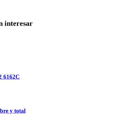
n interesar
2 6162C
bre y total