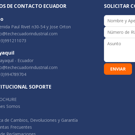
OS DE CONTACTO ECUADOR
SOLICITAR 
to
nida Paul Rivet n30-54 y Jose Orton
o@techecuadorindustrial.com
93)991211073
yaquil
yaquil - Ecuador
o@techecuadorindustrial.com
93)994789704
TITUCIONAL SOPORTE
OCHURE
nes Somos
ica de Cambios, Devoluciones y Garantía
ntas Frecuentes
 de Reclamaciones