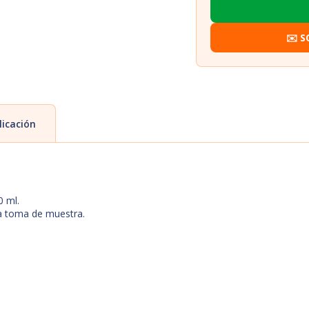
✉️ S
licación
0 ml.
la toma de muestra.