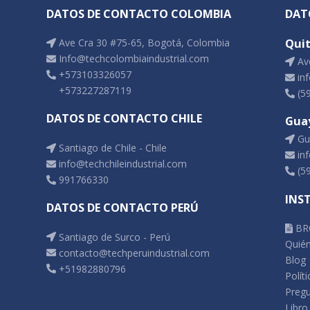
DATOS DE CONTACTO COLOMBIA
DAT
Ave Cra 30 #75-65, Bogotá, Colombia
Qui
Info@techcolombiaindustrial.com
Ave
+573103326057
inf
+573227287119
(5
DATOS DE CONTACTO CHILE
Gua
Gua
Santiago de Chile - Chile
inf
info@techchileindustrial.com
(5
991766330
INS
DATOS DE CONTACTO PERÚ
BR
Santiago de Surco - Perú
Quié
contacto@techperuindustrial.com
Blog
+51982880796
Polít
Pregu
Libro