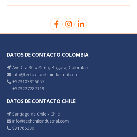
Muestreador de partículas
Dosímetros de ruido
Multiparámetros
Luxómetros
Medidores de estrés térmico
Pluviómetro
Tren de muestreo
Sonómetros
Medidores de calidad del agua
Termohigrómetros
DATOS DE CONTACTO COLOMBIA
Vibrómetros
Ave Cra 30 #75-65, Bogotá, Colombia
Info@techcolombiaindustrial.com
+573103326057
+573227287119
DATOS DE CONTACTO CHILE
Santiago de Chile - Chile
info@techchileindustrial.com
991766330