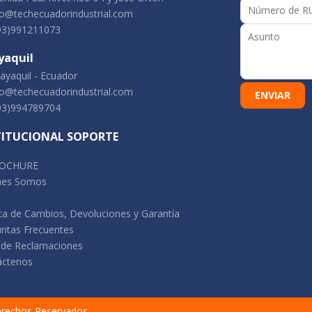
o@techecuadorindustrial.com
93)991211073
yaquil
yaquil - Ecuador
o@techecuadorindustrial.com
93)994789704
TITUCIONAL SOPORTE
OCHURE
nes Somos
ica de Cambios, Devoluciones y Garantía
ntas Frecuentes
 de Reclamaciones
áctenos
erechos Reservados