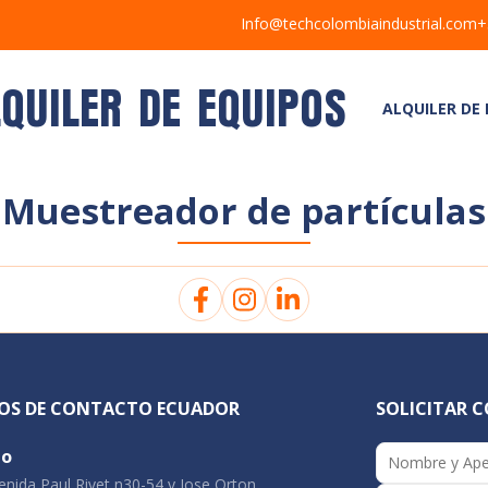
Info@techcolombiaindustrial.com
+
LQUILER DE EQUIPOS
ALQUILER DE
Muestreador de partículas
OS DE CONTACTO ECUADOR
SOLICITAR 
to
nida Paul Rivet n30-54 y Jose Orton