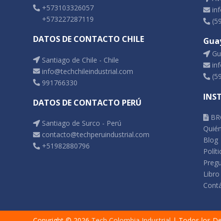
+573103326057
inf
+573227287119
(5
DATOS DE CONTACTO CHILE
Gua
Gua
Santiago de Chile - Chile
inf
info@techchileindustrial.com
(5
991766330
INS
DATOS DE CONTACTO PERÚ
BR
Santiago de Surco - Perú
Quié
contacto@techperuindustrial.com
Blog
+51982880796
Polít
Pregu
Libro
Cont
Copyright © 2026
Tech Colombia Industrial
| Todos los D