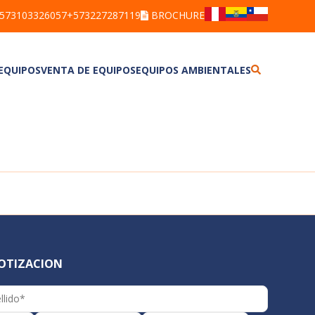
573103326057
+573227287119
BROCHURE
 EQUIPOS
VENTA DE EQUIPOS
EQUIPOS AMBIENTALES
ALCOHOLÍMETROS
BARRENOS
ANEMÓMETROS
BRAZOS MUESTREADORES
BOMBAS DE MUESTREO PERSONAL
CORRENTÓMETROS
DETECTORES DE GASES
DETECTORES
DETECTORES DE FUGAS
ESTACIÓN METEOROLÓGICA
DETECTORES
MUESTREADOR DE PARTÍCULAS
DOSÍMETROS DE RUIDO
MULTIPARÁMETROS
LUXÓMETROS
PLUVIÓMETRO
MEDIDORES DE ESTRÉS TÉRMICO
TREN DE MUESTREO
SONÓMETROS
MEDIDORES DE CALIDAD DEL
TERMOHIGRÓMETROS
AGUA
COTIZACION
VIBRÓMETROS