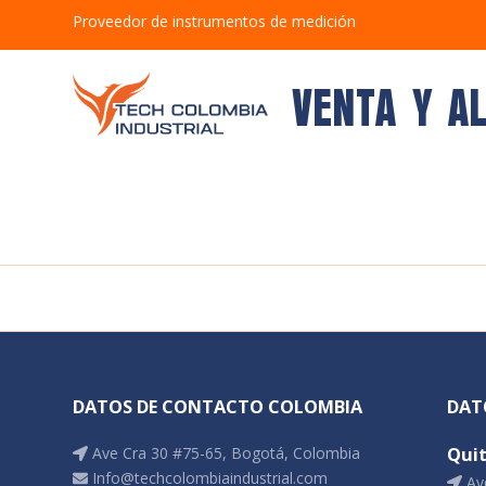
Proveedor de instrumentos de medición
VENTA Y A
DATOS DE CONTACTO COLOMBIA
DAT
Ave Cra 30 #75-65, Bogotá, Colombia
Qui
Info@techcolombiaindustrial.com
Ave