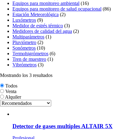
Equipos para monitoreo ambiental
(16)
Equipos para monitoreo de salud ocupacional
(86)
Estación Meteorológica
(2)
Luxómetros
(9)
Medidor de estrés térmico
(3)
Medidores de calidad del agua
(2)
Multiparámetros
(1)
Pluviómetro
(2)
Sonómetros
(10)
Termohigrómetros
(6)
Tren de muestreo
(1)
Vibrómetros
(3)
Mostrando los 3 resultados
Todos
Venta
Alquiler
Detector de gases multiples ALTAIR 5X
Profesional