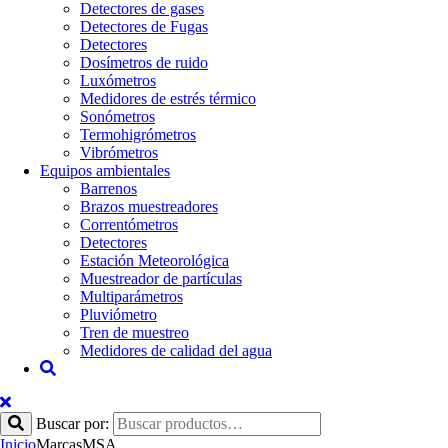
Detectores de gases
Detectores de Fugas
Detectores
Dosímetros de ruido
Luxómetros
Medidores de estrés térmico
Sonómetros
Termohigrómetros
Vibrómetros
Equipos ambientales
Barrenos
Brazos muestreadores
Correntómetros
Detectores
Estación Meteorológica
Muestreador de partículas
Multiparámetros
Pluviómetro
Tren de muestreo
Medidores de calidad del agua
Buscar por:
Inicio
Marcas
MSA