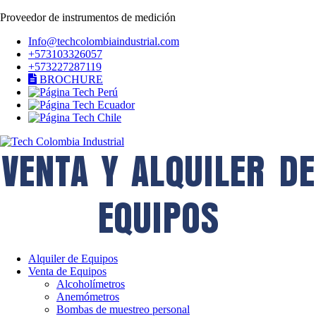
Proveedor de instrumentos de medición
Info@techcolombiaindustrial.com
+573103326057
+573227287119
BROCHURE
VENTA Y ALQUILER DE
EQUIPOS
Alquiler de Equipos
Venta de Equipos
Alcoholímetros
Anemómetros
Bombas de muestreo personal