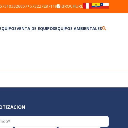
573103326057
+573227287119
BROCHURE
 EQUIPOS
VENTA DE EQUIPOS
EQUIPOS AMBIENTALES
ALCOHOLÍMETROS
BARRENOS
ANEMÓMETROS
BRAZOS MUESTREADORES
BOMBAS DE MUESTREO PERSONAL
CORRENTÓMETROS
DETECTORES DE GASES
DETECTORES
DETECTORES DE FUGAS
ESTACIÓN METEOROLÓGICA
DETECTORES
MUESTREADOR DE PARTÍCULAS
DOSÍMETROS DE RUIDO
MULTIPARÁMETROS
LUXÓMETROS
PLUVIÓMETRO
MEDIDORES DE ESTRÉS TÉRMICO
TREN DE MUESTREO
SONÓMETROS
MEDIDORES DE CALIDAD DEL
TERMOHIGRÓMETROS
AGUA
COTIZACION
VIBRÓMETROS