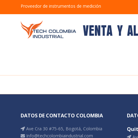
Proveedor de instrumentos de medición
VENTA Y A
DATOS DE CONTACTO COLOMBIA
DAT
Ave Cra 30 #75-65, Bogotá, Colombia
Qui
Info@techcolombiaindustrial.com
Ave