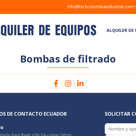
Info@techcolombiaindustrial.com
+
LQUILER DE EQUIPOS
ALQUILER DE
Bombas de filtrado
OS DE CONTACTO ECUADOR
SOLICITAR 
to
nida Paul Rivet n30-54 y Jose Orton