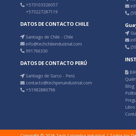
+573103326057
inf
+573227287119
(5
DATOS DE CONTACTO CHILE
Gua
Gua
Santiago de Chile - Chile
inf
info@techchileindustrial.com
(5
991766330
INS
DATOS DE CONTACTO PERÚ
BR
Santiago de Surco - Perú
Quié
contacto@techperuindustrial.com
Blog
+51982880796
Polít
Pregu
Libro
Cont
Copyright © 2026
Tech Colombia Industrial
| Todos los D