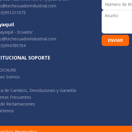
o@techecuadorindustrial.com
93)991211073
yaquil
yaquil - Ecuador
o@techecuadorindustrial.com
93)994789704
TITUCIONAL SOPORTE
OCHURE
nes Somos
ica de Cambios, Devoluciones y Garantía
ntas Frecuentes
 de Reclamaciones
áctenos
erechos Reservados