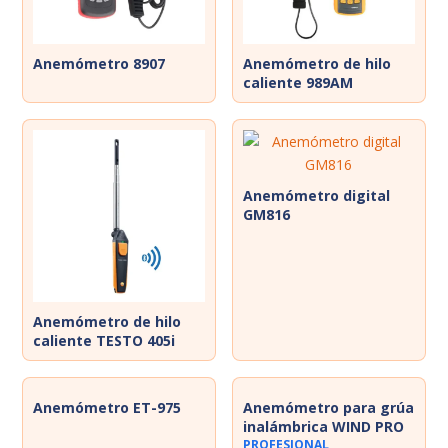
Muestreador de partículas
Dosímetros de ruido
Multiparámetros
Luxómetros
Anemómetro 8907
Anemómetro de hilo
caliente 989AM
Medidores de estrés térmico
Pluviómetro
Tren de muestreo
Sonómetros
Medidores de calidad del agua
Termohigrómetros
Vibrómetros
Anemómetro digital
GM816
Anemómetro de hilo
caliente TESTO 405i
Anemómetro ET-975
Anemómetro para grúa
inalámbrica WIND PRO
PROFESIONAL